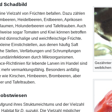
d Schadbild
ne Vielzahl von Früchten befallen. Dazu zählen
mbeeren, Heidelbeeren, Erdbeeren, Aprikosen
Pflaumen, Holunderbeeren und Tafeltrauben. Auch
ilweise sogar Tomaten und Kiwi können betroffen
sind dünnschalige und weichfleischige Früchte.
kleine Einstichstellen, aus denen häufig Saft
eiche Stellen, Verfärbungen und Schrumpfungen
Sekundärinfektionen durch Mikroorganismen.
Gezähnter
ce-Richtlinien für lebende Larven im Handel sind
weiblichen
t mehr vermarktungsfähig. Besonders anfällig
e wie Kirschen, Himbeeren, Brombeeren, aber
r und Tafeltrauben.
uobstwiesen
fgrund ihres Strukturreichtums und der Vielzahl
 Habitat für
D. suzukii
. Die Vielzahl möglicher