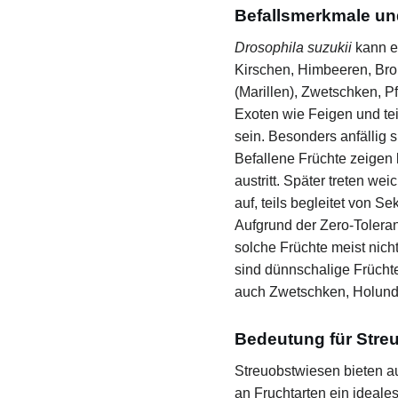
Befallsmerkmale un
Drosophila suzukii
kann ei
Kirschen, Himbeeren, Bro
(Marillen), Zwetschken, 
Exoten wie Feigen und te
sein. Besonders anfällig 
Befallene Früchte zeigen 
austritt. Später treten w
auf, teils begleitet von 
Aufgrund der Zero-Toleran
solche Früchte meist nich
sind dünnschalige Frücht
auch Zwetschken, Holunde
Bedeutung für Stre
Streuobstwiesen bieten au
an Fruchtarten ein ideales