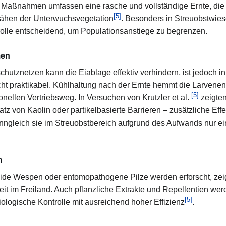
e Maßnahmen umfassen eine rasche und vollständige Ernte, die 
[
5
]
ähen der Unterwuchsvegetation
. Besonders in Streuobstwies
rolle entscheidend, um Populationsanstiege zu begrenzen.
men
chutznetzen kann die Eiablage effektiv verhindern, ist jedoch 
ht praktikabel. Kühlhaltung nach der Ernte hemmt die Larvenent
[
5
]
onellen Vertriebsweg. In Versuchen von Krutzler et al.
zeigten
tz von Kaolin oder partikelbasierte Barrieren – zusätzliche Eff
gleich sie im Streuobstbereich aufgrund des Aufwands nur e
n
oide Wespen oder entomopathogene Pilze werden erforscht, zei
t im Freiland. Auch pflanzliche Extrakte und Repellentien werde
[
5
]
iologische Kontrolle mit ausreichend hoher Effizienz
.