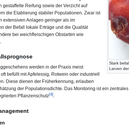
ch gestaffelte Reifung sowie der Verzicht auf
rn die Etablierung stabiler Populationen. Zwar ist
in extensiven Anlagen geringer als im
 der Befall lokale Erträge und die Qualität
ndere bei weichfleischigen Obstarten wie
.
allsprognose
Stark befa
ggeschehens werden in der Praxis meist
Larven der
 oft befüllt mit Apfelessig, Rotwein oder industriell
en. Diese dienen der Früherkennung, erlauben
hätzung der Populationsdichte. Das Monitoring ist ein zentrale
[
4
]
egrierten Pflanzenschutz
.
anagement
en