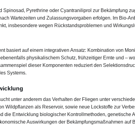
d Spinosad, Pyrethrine oder Cyantraniliprol zur Bekämpfung zu
ach Wartezeiten und Zulassungsvorgaben erfolgen. Im Bio-Anb
änkt, insbesondere wegen Rückstandsproblemen und Wirkungs
 basiert auf einem integrativen Ansatz: Kombination von Moni
nenfalls physikalischem Schutz, frühzeitiger Ernte und – wo 
usammenspiel dieser Komponenten reduziert den Selektionsdr
des Systems.
wicklung
sucht unter anderem das Verhalten der Fliegen unter verschied
n Wildpflanzen als Reservoir, sowie neue Lockstoffe zur Verbe
d die Entwicklung biologischer Kontrollmethoden, genetische A
ökonomische Auswirkungen der Bekämpfungsmaßnahmen auf Be