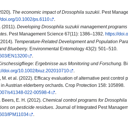
(2020).
The economic impact of Drosophila suzukii
. Pest Manage
//doi.org/10.1002/ps.6110
.
. (2011).
Developing Drosophila suzukii management programs fo
ates
. Pest Management Science 67(11): 1386–1392.
https://doi
 (2014).
Temperature-Related Development and Population Para
and Blueberry
. Environmental Entomology 43(2): 501–510.
0.1603/EN13200
.
Kirschessigfliege: Ergebnisse aus Monitoring und Forschung
. B
s://doi.org/10.1002/biuz.202010710
.
, M. et al. (2022). Efficacy evaluation of alternative pest control
 in Austrian elderberry orchards. Crop Protection 158: 105898.
0.1007/s41348-022-00598-4
.
 Beers, E. H. (2012).
Chemical control programs for Drosophila 
ations on pesticide residues
. Journal of Integrated Pest Managem
.1603/IPM11034
.