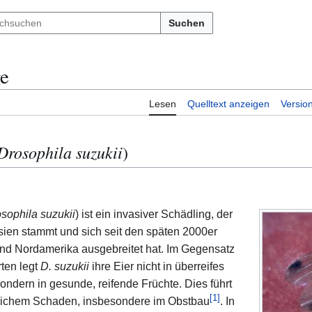
Suchen
ge
Lesen
Quelltext anzeigen
Versio
Drosophila suzukii
)
sophila suzukii
) ist ein invasiver Schädling, der
sien stammt und sich seit den späten 2000er
und Nordamerika ausgebreitet hat. Im Gegensatz
ten legt
D. suzukii
ihre Eier nicht in überreifes
ondern in gesunde, reifende Früchte. Dies führt
[
1
]
tlichem Schaden, insbesondere im Obstbau
. In