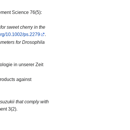
ment Science 76(5):
r sweet cherry in the
.org/10.1002/ps.2279
.
meters for Drosophila
iologie in unserer Zeit
 products against
suzukii that comply with
ent 3(2).