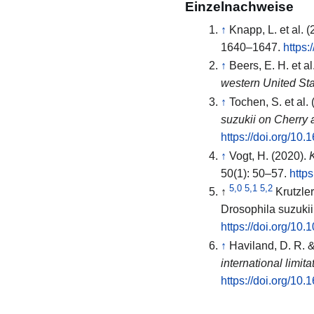
Einzelnachweise
↑
Knapp, L. et al. 
1640–1647.
https:
↑
Beers, E. H. et al
western United St
↑
Tochen, S. et al.
suzukii on Cherry 
https://doi.org/1
↑
Vogt, H. (2020).
50(1): 50–57.
http
5,0
5,1
5,2
↑
Krutzler
Drosophila suzukii
https://doi.org/1
↑
Haviland, D. R. &
international limit
https://doi.org/10