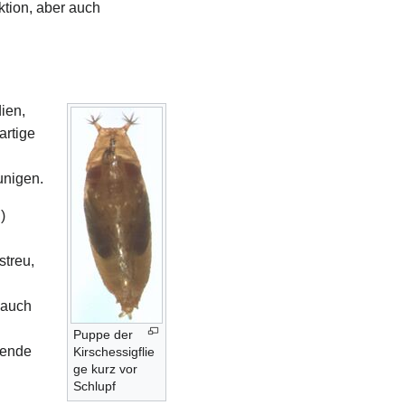
ktion, aber auch
ien,
artige
unigen.
)
streu,
 auch
Puppe der
fende
Kirschessigflie
ge kurz vor
Schlupf