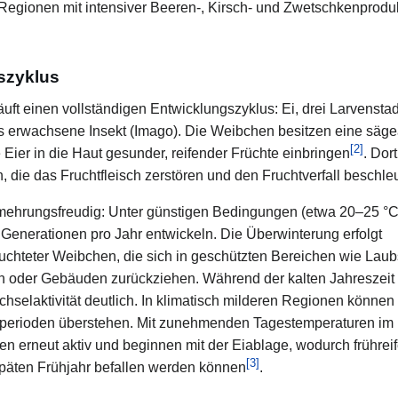
Regionen mit intensiver Beeren-, Kirsch- und Zwetschkenprodu
szyklus
uft einen vollständigen Entwicklungszyklus: Ei, drei Larvenstad
s erwachsene Insekt (Imago). Die Weibchen besitzen eine säge
[
2
]
e Eier in die Haut gesunder, reifender Früchte einbringen
. Dort
n, die das Fruchtfleisch zerstören und den Fruchtverfall beschle
rmehrungsfreudig: Unter günstigen Bedingungen (etwa 20–25 °C
Generationen pro Jahr entwickeln. Die Überwinterung erfolgt
uchteter Weibchen, die sich in geschützten Bereichen wie Laub
n oder Gebäuden zurückziehen. Während der kalten Jahreszeit
echselaktivität deutlich. In klimatisch milderen Regionen können
teperioden überstehen. Mit zunehmenden Tagestemperaturen im
en erneut aktiv und beginnen mit der Eiablage, wodurch frührei
[
3
]
späten Frühjahr befallen werden können
.