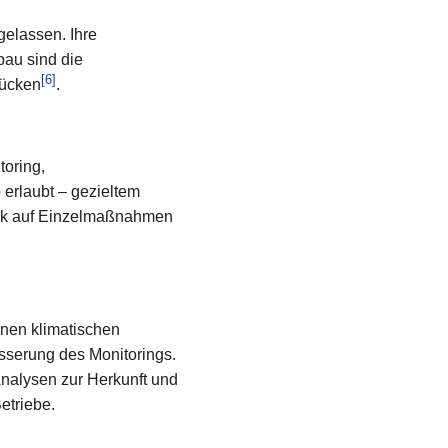
gelassen. Ihre
au sind die
[
6
]
lücken
.
toring,
erlaubt – gezieltem
uck auf Einzelmaßnahmen
enen klimatischen
sserung des Monitorings.
nalysen zur Herkunft und
triebe.