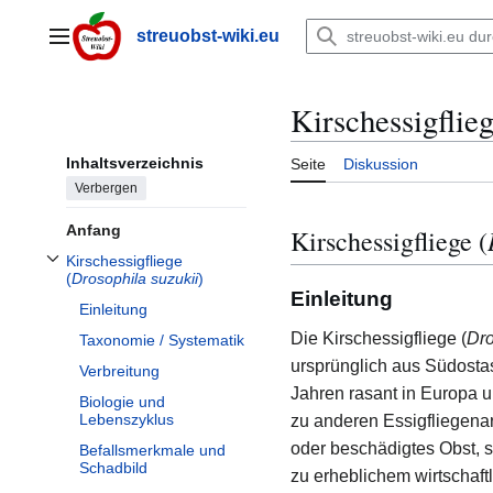
Zum
Inhalt
streuobst-wiki.eu
Hauptmenü
springen
Kirschessigflie
Inhaltsverzeichnis
Seite
Diskussion
Verbergen
Anfang
Kirschessigfliege (
Kirschessigfliege
Unterabschnitt Kirschessigfliege (
Drosophila suzukii
) umschalten
(
Drosophila suzukii
)
Einleitung
Einleitung
Die Kirschessigfliege (
Dro
Taxonomie / Systematik
ursprünglich aus Südosta
Verbreitung
Jahren rasant in Europa 
Biologie und
Lebenszyklus
zu anderen Essigfliegenar
oder beschädigtes Obst, s
Befallsmerkmale und
Schadbild
zu erheblichem wirtschaf