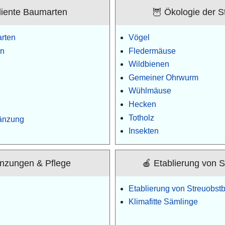
iliente Baumarten
🦉 Ökologie der S
arten
Vögel
en
Fledermäuse
Wildbienen
Gemeiner Ohrwurm
Wühlmäuse
Hecken
Totholz
gänzung
Insekten
nzungen & Pflege
🍎 Etablierung von 
Etablierung von Streuobs
Klimafitte Sämlinge