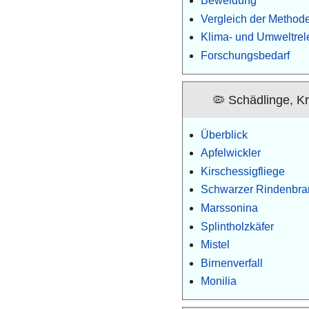
Beweidung
Vergleich der Method
Klima- und Umweltrel
Forschungsbedarf
🦠 Schädlinge, K
Überblick
Apfelwickler
Kirschessigfliege
Schwarzer Rindenbra
Marssonina
Splintholzkäfer
Mistel
Birnenverfall
Monilia