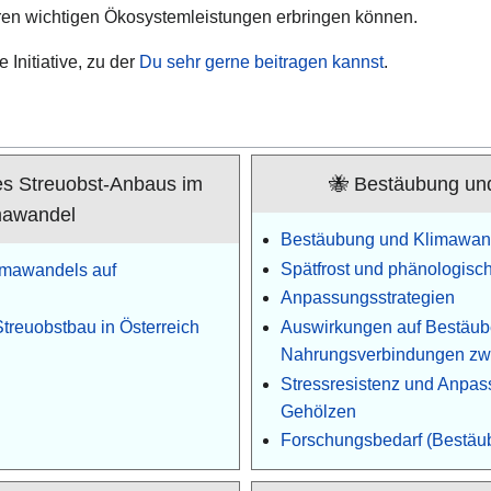
eren wichtigen Ökosystemleistungen erbringen können.
 Initiative, zu der
Du sehr gerne beitragen kannst
.
es Streuobst-Anbaus im
🐝 Bestäubung un
mawandel
Bestäubung und Klimawan
Spätfrost und phänologisc
imawandels auf
Anpassungsstrategien
Streuobstbau in Österreich
Auswirkungen auf Bestäub
Nahrungsverbindungen zw
Stressresistenz und Anpas
Gehölzen
Forschungsbedarf (Bestäu