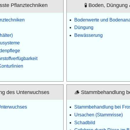
sste Pflanztechniken
🧪 Boden, Düngung
nztechniken
Bodenwerte und Bodenana
Düngung
älter)
Bewässerung
ausysteme
denpflege
stoffverfügbarkeit
Konturlinien
ung des Unterwuchses
🪵 Stammbehandlung bei
Unterwuchses
Stammbehandlung bei Frost
Ursachen (Stammrisse)
Schadbild