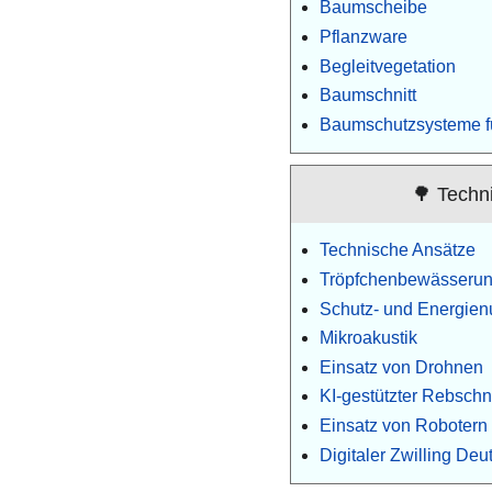
Baumscheibe
Pflanzware
Begleitvegetation
Baumschnitt
Baumschutzsysteme f
🌳 Techn
Technische Ansätze
Tröpfchenbewässeru
Schutz- und Energie
Mikroakustik
Einsatz von Drohnen
KI-gestützter Rebschni
Einsatz von Robotern 
Digitaler Zwilling De