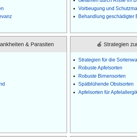
Gefahren durch Risse im
en
Vorbeugung und Schutzm
evanz
Behandlung geschädigter
rankheiten & Parasiten
🍎 Strategien zu
Strategien für die Sortenwa
Robuste Apfelsorten
Robuste Birnensorten
nd
Spätblühende Obstsorten
Apfelsorten für Apfelallergi