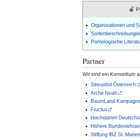
🍎 P
Organisationen und 
Sortenbeschreibungen
Pomologische Literatu
Partner
Wir sind ein Konsortium 
Streuobst Österreich
Arche Noah
BaumLand-Kampagn
Fructus
Hochstamm Deutschla
Höhere Bundeslehrans
Stiftung IBZ St. Marien