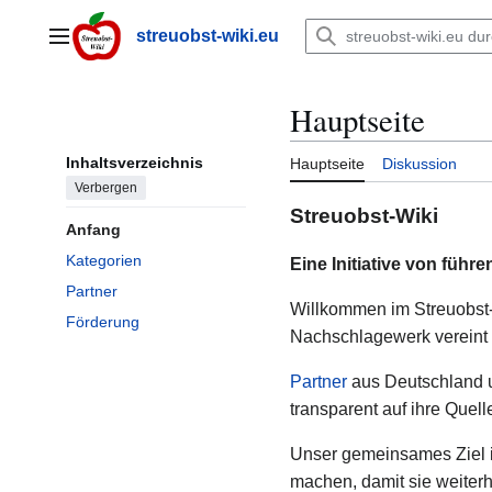
Zum
Inhalt
streuobst-wiki.eu
Hauptmenü
springen
Hauptseite
Inhaltsverzeichnis
Hauptseite
Diskussion
Verbergen
Streuobst-Wiki
Anfang
Kategorien
Eine Initiative von füh
Partner
Willkommen im Streuobst-
Förderung
Nachschlagewerk vereint 
Partner
aus Deutschland u
transparent auf ihre Quell
Unser gemeinsames Ziel i
machen, damit sie weiterh