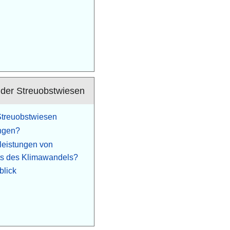
der Streuobstwiesen
Streuobstwiesen
ngen?
leistungen von
ts des Klimawandels?
blick