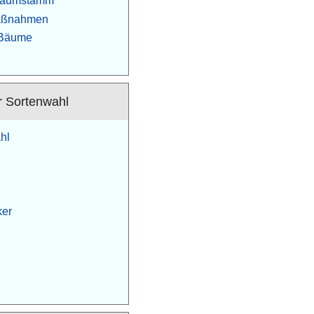
 Baumstamm
aßnahmen
 Bäume
r Sortenwahl
hl
ker