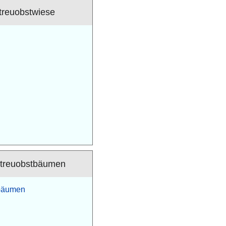
treuobstwiese
Streuobstbäumen
tbäumen